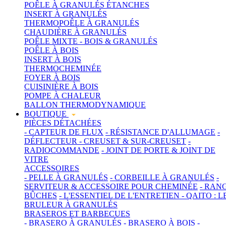
POÊLE À GRANULÉS ÉTANCHES
INSERT À GRANULÉS
THERMOPOÊLE À GRANULÉS
CHAUDIÈRE À GRANULÉS
POÊLE MIXTE - BOIS & GRANULÉS
POÊLE À BOIS
INSERT À BOIS
THERMOCHEMINÉE
FOYER À BOIS
CUISINIÈRE À BOIS
POMPE À CHALEUR
BALLON THERMODYNAMIQUE
BOUTIQUE
PIÈCES DÉTACHÉES
- CAPTEUR DE FLUX
- RÉSISTANCE D'ALLUMAGE
-
DÉFLECTEUR
- CREUSET & SUR-CREUSET
-
RADIOCOMMANDE
- JOINT DE PORTE & JOINT DE
VITRE
ACCESSOIRES
- PELLE À GRANULÉS
- CORBEILLE À GRANULÉS
-
SERVITEUR & ACCESSOIRE POUR CHEMINÉE
- RAN
BÛCHES
- L'ESSENTIEL DE L'ENTRETIEN
- QAITO : L
BRULEUR À GRANULÉS
BRASEROS ET BARBECUES
- BRASERO À GRANULÉS
- BRASERO À BOIS
-