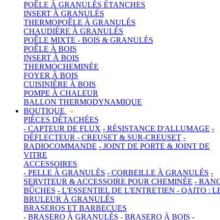
POÊLE À GRANULÉS ÉTANCHES
INSERT À GRANULÉS
THERMOPOÊLE À GRANULÉS
CHAUDIÈRE À GRANULÉS
POÊLE MIXTE - BOIS & GRANULÉS
POÊLE À BOIS
INSERT À BOIS
THERMOCHEMINÉE
FOYER À BOIS
CUISINIÈRE À BOIS
POMPE À CHALEUR
BALLON THERMODYNAMIQUE
BOUTIQUE
PIÈCES DÉTACHÉES
- CAPTEUR DE FLUX
- RÉSISTANCE D'ALLUMAGE
-
DÉFLECTEUR
- CREUSET & SUR-CREUSET
-
RADIOCOMMANDE
- JOINT DE PORTE & JOINT DE
VITRE
ACCESSOIRES
- PELLE À GRANULÉS
- CORBEILLE À GRANULÉS
-
SERVITEUR & ACCESSOIRE POUR CHEMINÉE
- RAN
BÛCHES
- L'ESSENTIEL DE L'ENTRETIEN
- QAITO : L
BRULEUR À GRANULÉS
BRASEROS ET BARBECUES
- BRASERO À GRANULÉS
- BRASERO À BOIS
-