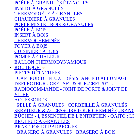
POÊLE À GRANULÉS ÉTANCHES
INSERT À GRANULÉS
THERMOPOÊLE À GRANULÉS
CHAUDIÈRE À GRANULÉS
POÊLE MIXTE - BOIS & GRANULÉS
POÊLE À BOIS
INSERT À BOIS
THERMOCHEMINÉE
FOYER À BOIS
CUISINIÈRE À BOIS
POMPE À CHALEUR
BALLON THERMODYNAMIQUE
BOUTIQUE
PIÈCES DÉTACHÉES
- CAPTEUR DE FLUX
- RÉSISTANCE D'ALLUMAGE
-
DÉFLECTEUR
- CREUSET & SUR-CREUSET
-
RADIOCOMMANDE
- JOINT DE PORTE & JOINT DE
VITRE
ACCESSOIRES
- PELLE À GRANULÉS
- CORBEILLE À GRANULÉS
-
SERVITEUR & ACCESSOIRE POUR CHEMINÉE
- RAN
BÛCHES
- L'ESSENTIEL DE L'ENTRETIEN
- QAITO : L
BRULEUR À GRANULÉS
BRASEROS ET BARBECUES
- BRASERO À GRANULÉS
- BRASERO À BOIS
-