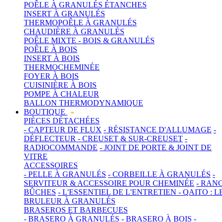
POÊLE À GRANULÉS ÉTANCHES
INSERT À GRANULÉS
THERMOPOÊLE À GRANULÉS
CHAUDIÈRE À GRANULÉS
POÊLE MIXTE - BOIS & GRANULÉS
POÊLE À BOIS
INSERT À BOIS
THERMOCHEMINÉE
FOYER À BOIS
CUISINIÈRE À BOIS
POMPE À CHALEUR
BALLON THERMODYNAMIQUE
BOUTIQUE
PIÈCES DÉTACHÉES
- CAPTEUR DE FLUX
- RÉSISTANCE D'ALLUMAGE
-
DÉFLECTEUR
- CREUSET & SUR-CREUSET
-
RADIOCOMMANDE
- JOINT DE PORTE & JOINT DE
VITRE
ACCESSOIRES
- PELLE À GRANULÉS
- CORBEILLE À GRANULÉS
-
SERVITEUR & ACCESSOIRE POUR CHEMINÉE
- RAN
BÛCHES
- L'ESSENTIEL DE L'ENTRETIEN
- QAITO : L
BRULEUR À GRANULÉS
BRASEROS ET BARBECUES
- BRASERO À GRANULÉS
- BRASERO À BOIS
-