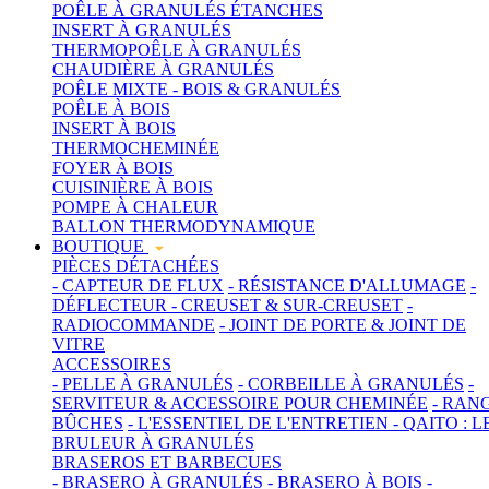
POÊLE À GRANULÉS ÉTANCHES
INSERT À GRANULÉS
THERMOPOÊLE À GRANULÉS
CHAUDIÈRE À GRANULÉS
POÊLE MIXTE - BOIS & GRANULÉS
POÊLE À BOIS
INSERT À BOIS
THERMOCHEMINÉE
FOYER À BOIS
CUISINIÈRE À BOIS
POMPE À CHALEUR
BALLON THERMODYNAMIQUE
BOUTIQUE
PIÈCES DÉTACHÉES
- CAPTEUR DE FLUX
- RÉSISTANCE D'ALLUMAGE
-
DÉFLECTEUR
- CREUSET & SUR-CREUSET
-
RADIOCOMMANDE
- JOINT DE PORTE & JOINT DE
VITRE
ACCESSOIRES
- PELLE À GRANULÉS
- CORBEILLE À GRANULÉS
-
SERVITEUR & ACCESSOIRE POUR CHEMINÉE
- RAN
BÛCHES
- L'ESSENTIEL DE L'ENTRETIEN
- QAITO : L
BRULEUR À GRANULÉS
BRASEROS ET BARBECUES
- BRASERO À GRANULÉS
- BRASERO À BOIS
-